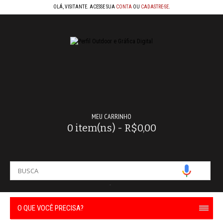
OLÁ, VISITANTE. ACESSE SUA
CONTA
OU
CADASTRE-SE
.
MEU CARRINHO
0 item(ns) - R$0,00
-
O QUE VOCÊ PRECISA?