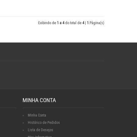
Exibindo de
1 a 4
do total de
4
|
1
Página(s)
MINHA CONTA
Minha Conta
Histórico de Pedidos
Lista de Desejos