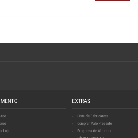
IMENTO
EXTRAS
-nos
Lista de Fabricantes
ções
Comprar Vale Presente
a Loja
Programa de Afiliados