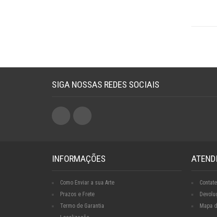
SIGA NOSSAS REDES SOCIAIS
INFORMAÇÕES
ATEND
Como Enviar a sua Arte
Contate
Prazos e Frete
Devolu
Termo de Garantia
Mapa d