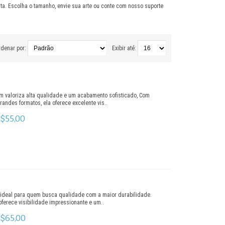
ita. Escolha o tamanho, envie sua arte ou conte com nosso suporte
denar por:
Exibir até:
em valoriza alta qualidade e um acabamento sofisticado, Com
ndes formatos, ela oferece excelente vis..
$55,00
 ideal para quem busca qualidade com a maior durabilidade.
ferece visibilidade impressionante e um..
$65,00