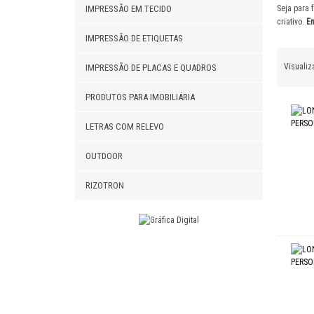
IMPRESSÃO EM TECIDO
Seja para 
LONA P
criativo.
En
IMPRESSÃO DE ETIQUETAS
BANNER
Visualiza
IMPRESSÃO DE PLACAS E QUADROS
LONA P
PRODUTOS PARA IMOBILIÁRIA
LONA PA
LETRAS COM RELEVO
LONA P
OUTDOOR
FAIXA E
RIZOTRON
CAVALE
LONA B