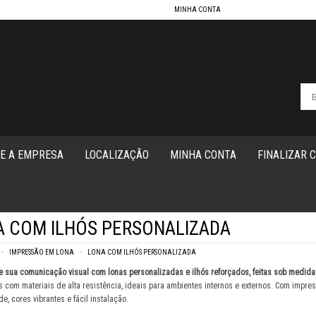
MINHA CONTA
-
E A EMPRESA
LOCALIZAÇÃO
MINHA CONTA
FINALIZAR 
A COM ILHÓS PERSONALIZADA
IMPRESSÃO EM LONA
LONA COM ILHÓS PERSONALIZADA
 sua comunicação visual com lonas personalizadas e ilhós reforçados, feitas sob medida
 com materiais de alta resistência, ideais para ambientes internos e externos. Com impre
OM ILHÓS PERSONALIZADA
e, cores vibrantes e fácil instalação.