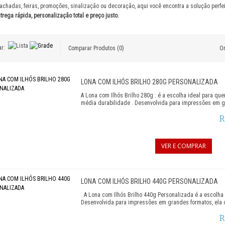
fachadas, feiras, promoções, sinalização ou decoração, aqui você encontra a solução perfe
ARA FACHADA
trega rápida, personalização total e preço justo.
 EM LONA PERSONALIZADO
r:
Comparar Produtos (0)
Or
ARA BACKDROP
RA PAINEL
LONA COM ILHÓS BRILHO 280G PERSONALIZADA
ARA OUTDOOR
A Lona com Ilhós Brilho 280g : é a escolha ideal para qu
média durabilidade . Desenvolvida para impressões em gra
M LONA
R
TE COM LONA
VER E COMPRAR
RANCA
LONA COM ILHÓS BRILHO 440G PERSONALIZADA
A Lona com Ilhós Brilho 440g Personalizada é a escolha
Desenvolvida para impressões em grandes formatos, ela o
R