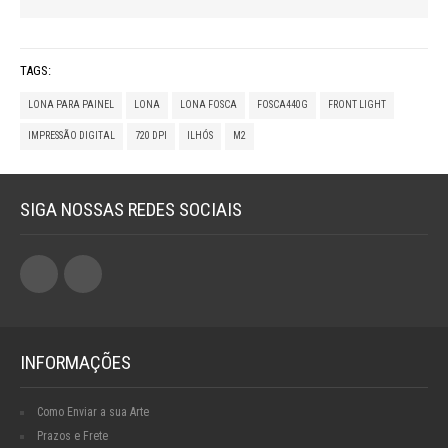
TAGS:
LONA PARA PAINEL
LONA
LONA FOSCA
FOSCA440G
FRONT LIGHT
IMPRESSÃO DIGITAL
720 DPI
ILHÓS
M2
SIGA NOSSAS REDES SOCIAIS
INFORMAÇÕES
Como Enviar a sua Arte
Prazos e Frete