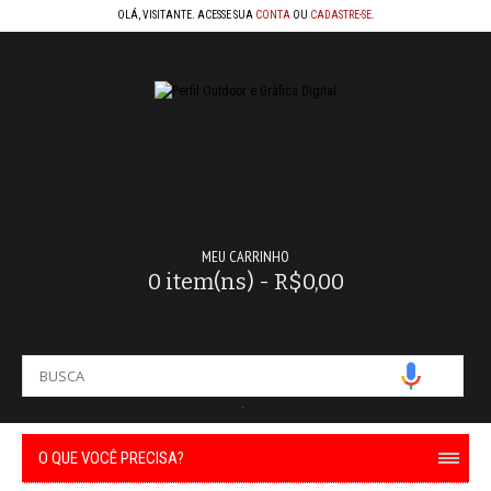
OLÁ, VISITANTE. ACESSE SUA
CONTA
OU
CADASTRE-SE
.
MEU CARRINHO
0 item(ns) - R$0,00
-
O QUE VOCÊ PRECISA?