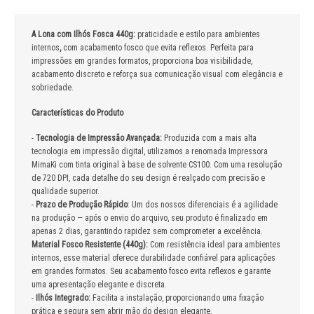
A Lona com Ilhós Fosca 440g:
praticidade e estilo para ambientes
internos
,
com acabamento fosco que evita reflexos. Perfeita para
impressões em grandes formatos, proporciona boa visibilidade,
acabamento discreto e reforça sua comunicação visual com elegância e
sobriedade.
Características do Produto
-
Tecnologia de Impressão Avançada:
Produzida com a mais alta
tecnologia em impressão digital, utilizamos a renomada Impressora
MimaKi com tinta original à base de solvente CS100. Com uma resolução
de 720 DPI, cada detalhe do seu design é realçado com precisão e
qualidade superior.
-
Prazo de Produção Rápido
: Um dos nossos diferenciais é a agilidade
na produção — após o envio do arquivo, seu produto é finalizado em
apenas 2 dias, garantindo rapidez sem comprometer a excelência.
Material Fosco Resistente (440g):
Com resistência ideal para ambientes
internos, esse material oferece durabilidade confiável para aplicações
em grandes formatos. Seu acabamento fosco evita reflexos e garante
uma apresentação elegante e discreta.
-
Ilhós Integrado:
Facilita a instalação, proporcionando uma fixação
prática e segura sem abrir mão do design elegante.