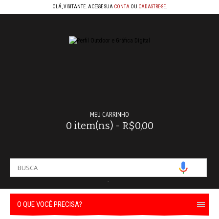
OLÁ, VISITANTE. ACESSE SUA
CONTA
OU
CADASTRE-SE
.
MEU CARRINHO
0 item(ns) - R$0,00
-
O QUE VOCÊ PRECISA?