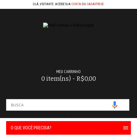
OLÁ, VISITANTE. ACESSE SUA
CONTA
OU
CADASTRE-SE
.
MEU CARRINHO
0 item(ns) - R$0,00
-
O QUE VOCÊ PRECISA?