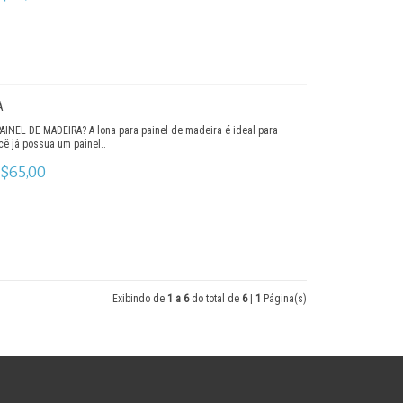
A
NEL DE MADEIRA? A lona para painel de madeira é ideal para
ê já possua um painel..
$65,00
Exibindo de
1 a 6
do total de
6
|
1
Página(s)