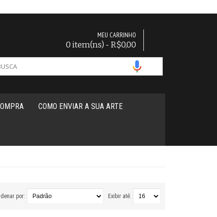
MEU CARRINHO
0 item(ns) - R$0,00
COMPRA
COMO ENVIAR A SUA ARTE
denar por:
Exibir até: