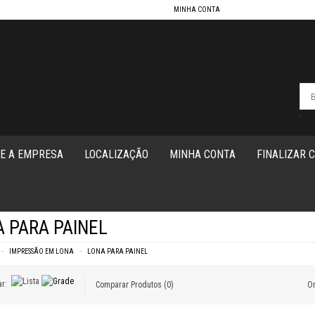
MINHA CONTA
-
E A EMPRESA
LOCALIZAÇÃO
MINHA CONTA
FINALIZAR 
 PARA PAINEL
IMPRESSÃO EM LONA
LONA PARA PAINEL
r:
Comparar Produtos (0)
Or
OM ILHÓS PERSONALIZADA