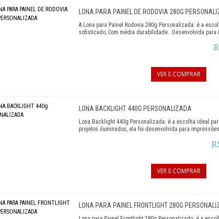
ARA FACHADA
LONA PARA PAINEL DE RODOVIA 280G PERSONAL
A Lona para Painel Rodovia 280g Personalizada: é a esco
 EM LONA PERSONALIZADO
sofisticado, Com média durabilidade . Desenvolvida para
R
ARA BACKDROP
RA PAINEL
VER E COMPRAR
ARA OUTDOOR
LONA BACKLIGHT 440G PERSONALIZADA
M LONA
Lona Backlight 440g Personalizada: é a escolha ideal pa
projetos iluminados, ela foi desenvolvida para impressões
TE COM LONA
R
RANCA
VER E COMPRAR
LONA PARA PAINEL FRONTLIGHT 280G PERSONAL
Lona para Painel Frontlight 280g Personalizado: é a esco