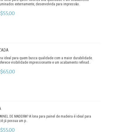
iluminados externamente, desenvolvida para impress&o..
$55,00
IZADA
olha ideal para quem busca qualidade com a maior durabilidade.
ferece visibilidade impressionante e um acabamento refinad..
$65,00
A
NEL DE MADEIRA? A lona para painel de madeira é ideal para
ê já possua um p..
$55,00