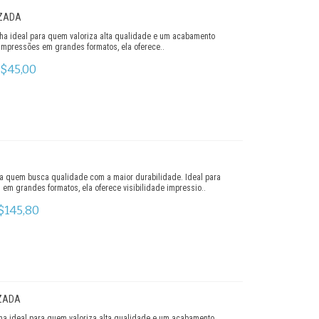
IZADA
lha ideal para quem valoriza alta qualidade e um acabamento
 impressões em grandes formatos, ela oferece..
$45,00
ra quem busca qualidade com a maior durabilidade. Ideal para
 em grandes formatos, ela oferece visibilidade impressio..
$145,80
IZADA
lha ideal para quem valoriza alta qualidade e um acabamento