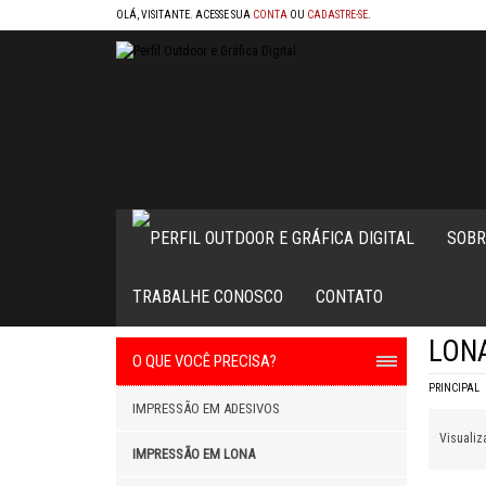
OLÁ, VISITANTE. ACESSE SUA
CONTA
OU
CADASTRE-SE
.
SOBR
TRABALHE CONOSCO
CONTATO
LONA
O QUE VOCÊ PRECISA?
PRINCIPAL
IMPRESSÃO EM ADESIVOS
VOLTAR
Visualiza
IMPRESSÃO EM LONA
LONA C