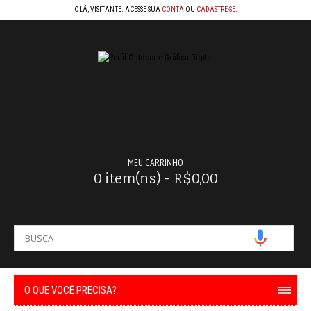
OLÁ, VISITANTE. ACESSE SUA
CONTA
OU
CADASTRE-SE
.
MEU CARRINHO
0 item(ns) - R$0,00
-
O QUE VOCÊ PRECISA?