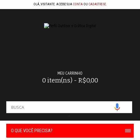
OLÁ, VISITANTE. ACESSE SUA
CONTA
OU
CADASTRE-SE
.
MEU CARRINHO
0 item(ns) - R$0,00
-
O QUE VOCÊ PRECISA?