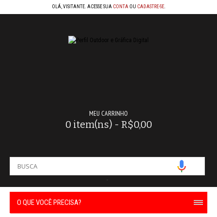
OLÁ, VISITANTE. ACESSE SUA
CONTA
OU
CADASTRE-SE
.
MEU CARRINHO
0 item(ns) - R$0,00
-
O QUE VOCÊ PRECISA?