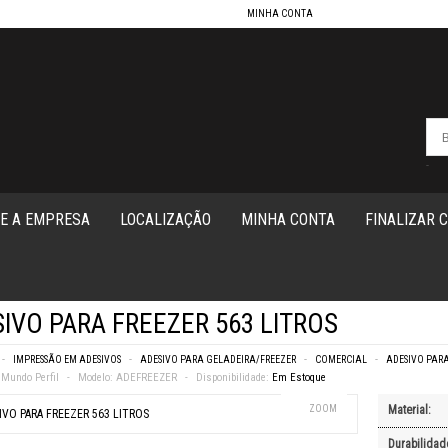
MINHA CONTA
-
E A EMPRESA
LOCALIZAÇÃO
MINHA CONTA
FINALIZAR 
IVO PARA FREEZER 563 LITROS
IMPRESSÃO EM ADESIVOS
ADESIVO PARA GELADEIRA/FREEZER
COMERCIAL
ADESIVO PARA
Mundo Perfil
Modelo:
ADEFREEZER
Disponibilidade:
Em Estoque
VOLTAR
ZOOM
Material:
O PERSONALIZADO
COMERCIAL
Durabilidad