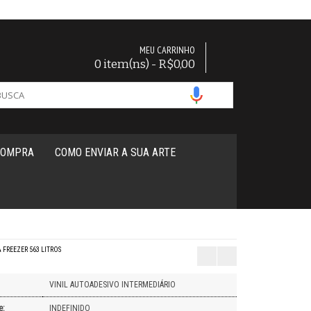
MEU CARRINHO
0 item(ns) - R$0,00
COMPRA
COMO ENVIAR A SUA ARTE
 FREEZER 563 LITROS
VINIL AUTOADESIVO INTERMEDIÁRIO
e:
INDEFINIDO