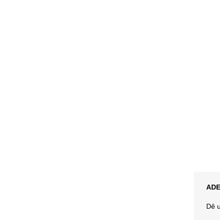
ADE
Dê u