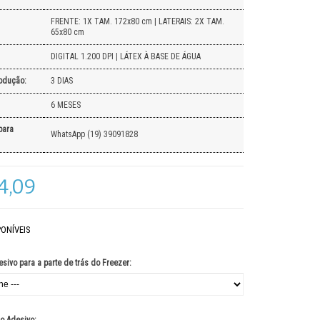
FRENTE: 1X TAM. 172x80 cm | LATERAIS: 2X TAM.
65x80 cm
DIGITAL 1.200 DPI | LÁTEX À BASE DE ÁGUA
odução:
3 DIAS
6 MESES
para
WhatsApp (19) 39091828
4,09
ONÍVEIS
sivo para a parte de trás do Freezer: