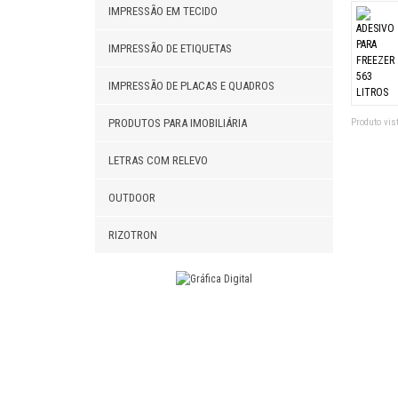
IMPRESSÃO EM TECIDO
ADESIVO
IMPRESSÃO DE ETIQUETAS
ADESIVO
IMPRESSÃO DE PLACAS E QUADROS
ADESIVO
PRODUTOS PARA IMOBILIÁRIA
Produto vist
MANTA 
LETRAS COM RELEVO
ADESIV
OUTDOOR
ADESIV
RIZOTRON
CRACH
MÓBILE
ADESIVO
ADESIV
ADESIV