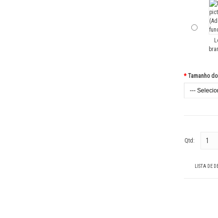
L
bra
*
Tamanho do A
Qtd:
LISTA DE D