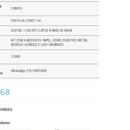
e
2 ANOS
20x14 cm | 30x21 cm
DIGITAL 1.200 DPI | LÁTEX À BASE DE ÁGUA
KIT COM 6 ADESIVOS: PAPEL, VIDRO, PLÁSTICO, METAL,
:
RESÍDUO QUÍMICO E LIXO ORGÂNICO
3 DIAS
WhatsApp (19) 39091828
a:
,68
ONÍVEIS
desivo: