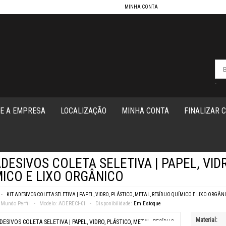
MINHA CONTA
-
E A EMPRESA
LOCALIZAÇÃO
MINHA CONTA
FINALIZAR 
ADESIVOS COLETA SELETIVA | PAPEL, VID
ICO E LIXO ORGÂNICO
KIT ADESIVOS COLETA SELETIVA | PAPEL, VIDRO, PLÁSTICO, METAL, RESÍDUO QUÍMICO E LIXO ORGÂN
Mundo Perfil
Modelo:
ADERECI-01
Disponibilidade:
Em Estoque
Material: