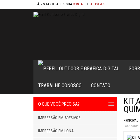
OLÁ, VISITANTE. ACESSE SUA
CONTA
OU
CADASTRE-SE
.
SOBR
TRABALHE CONOSCO
CONTATO
KIT 
O QUE VOCÊ PRECISA?
QUÍM
IMPRESSÃO EM ADESIVOS
PRINCIPAL
Fabricante:
IMPRESSÃO EM LONA