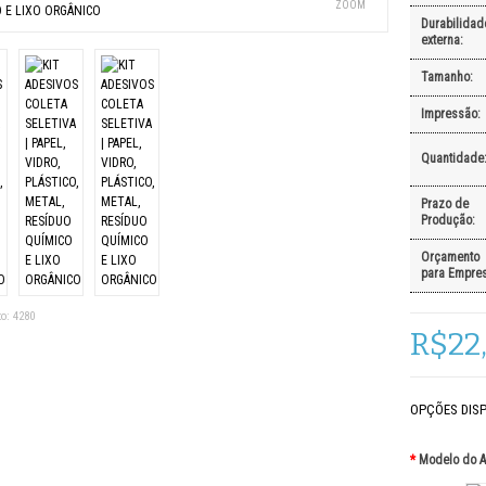
ZOOM
Durabilidad
externa:
Tamanho:
Impressão:
Quantidade
Prazo de
Produção:
Orçamento
para Empres
o:
4280
R$22
OPÇÕES DISP
*
Modelo do A