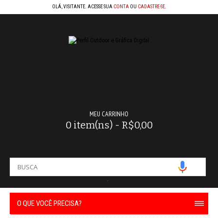
OLÁ, VISITANTE. ACESSE SUA
CONTA
OU
CADASTRE-SE
.
MEU CARRINHO
0 item(ns) - R$0,00
-
O QUE VOCÊ PRECISA?