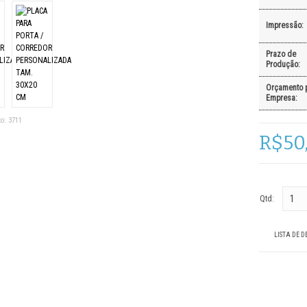
Impressão:
Prazo de
Produção:
Orçamento 
Empresa:
o:
3711
R$50
Qtd:
LISTA DE D