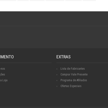
IMENTO
EXTRAS
-nos
Lista de Fabricantes
ções
Comprar Vale Presente
a Loja
Programa de Afiliados
Ofertas Especiais