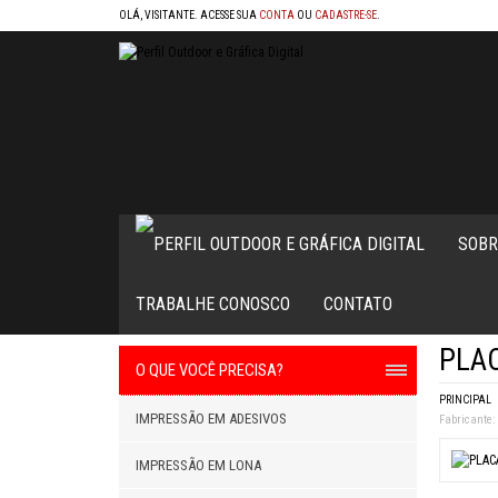
OLÁ, VISITANTE. ACESSE SUA
CONTA
OU
CADASTRE-SE
.
SOBR
TRABALHE CONOSCO
CONTATO
PLAC
O QUE VOCÊ PRECISA?
PRINCIPAL
IMPRESSÃO EM ADESIVOS
Fabricante:
IMPRESSÃO EM LONA