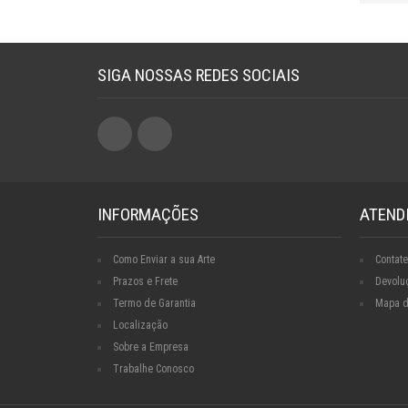
SIGA NOSSAS REDES SOCIAIS
INFORMAÇÕES
ATEND
Como Enviar a sua Arte
Contate
Prazos e Frete
Devolu
Termo de Garantia
Mapa d
Localização
Sobre a Empresa
Trabalhe Conosco