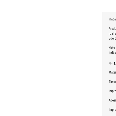
Placa
Prod
reali
aderê
Além 
indús
✨ C
Mater
Tama
Impre
Adesi
Impre