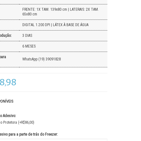
FRENTE: 1X TAM. 139x80 cm | LATERAIS: 2X TAM.
65x80 cm
DIGITAL 1.200 DPI | LÁTEX À BASE DE ÁGUA
odução:
3 DIAS
6 MESES
para
WhatsApp (19) 39091828
8,98
ONÍVEIS
o Adesivo:
 Protetora (+R$86,00)
sivo para a parte de trás do Freezer: