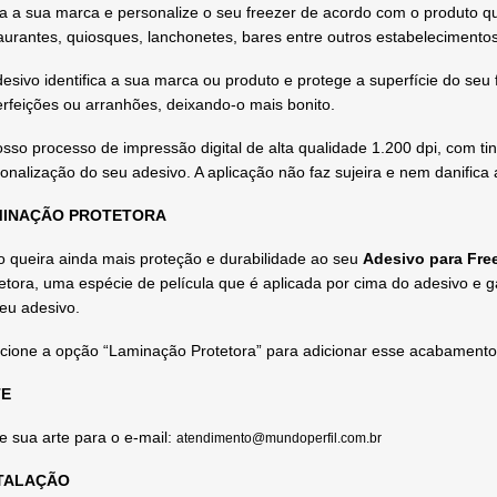
ra a sua marca e personalize o seu freezer de acordo com o produto qu
aurantes, quiosques, lanchonetes, bares entre outros estabelecimentos
esivo identifica a sua marca ou produto e protege a superfície do se
rfeições ou arranhões, deixando-o mais bonito.
sso processo de impressão digital de alta qualidade 1.200 dpi, com tin
onalização do seu adesivo. A aplicação não faz sujeira e nem danifica a
INAÇÃO PROTETORA
 queira ainda mais proteção e durabilidade ao seu
Adesivo para Fre
etora, uma espécie de película que é aplicada por cima do adesivo e 
eu adesivo.
cione a opção “Laminação Protetora” para adicionar esse acabamento
E
e sua arte para o e-mail:
atendimento@mundoperfil.com.br
TALAÇÃO