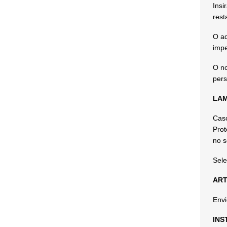
Insi
rest
O ad
impe
O no
pers
LAM
Caso
Prot
no s
Sele
ART
Envi
INS