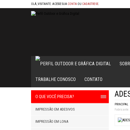
OLÁ, VISITANTE. ACESSE SUA
CONTA
OU
CADASTRE-SE
.
SOBR
TRABALHE CONOSCO
CONTATO
ADES
O QUE VOCÊ PRECISA?
PRINCIPAL
IMPRESSÃO EM ADESIVOS
Fabricante:
IMPRESSÃO EM LONA