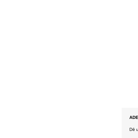
ADE
Dê u