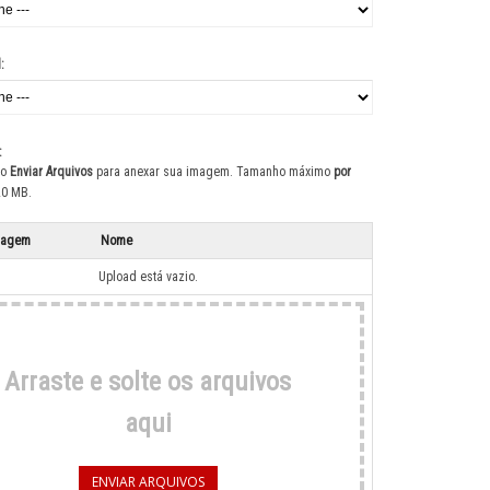
:
:
ão
Enviar Arquivos
para anexar sua imagem. Tamanho máximo
por
20 MB.
magem
Nome
Upload está vazio.
Arraste e solte os arquivos
aqui
ENVIAR ARQUIVOS