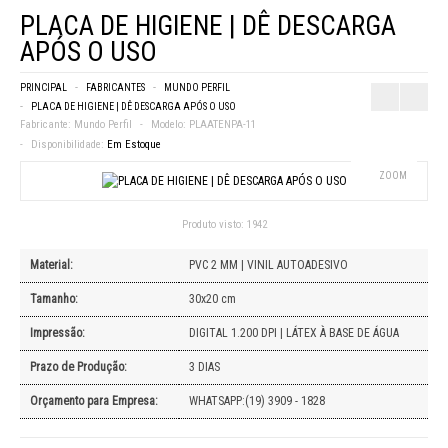
PLACA DE HIGIENE | DÊ DESCARGA
APÓS O USO
PRINCIPAL
FABRICANTES
MUNDO PERFIL
PLACA DE HIGIENE | DÊ DESCARGA APÓS O USO
Fabricante:
Mundo Perfil
Modelo:
PLAATENPA-11
Disponibilidade:
Em Estoque
ZOOM
Produto visto:
1942
Material:
PVC 2 MM | VINIL AUTOADESIVO
Tamanho:
30x20 cm
Impressão:
DIGITAL 1.200 DPI | LÁTEX À BASE DE ÁGUA
Prazo de Produção:
3 DIAS
Orçamento para Empresa:
WHATSAPP:(19) 3909 - 1828