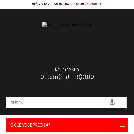
OLÁ, VISITANTE. ACESSE SUA
CONTA
OU
CADASTRE-SE
.
MEU CARRINHO
0 item(ns) - R$0,00
-
O QUE VOCÊ PRECISA?