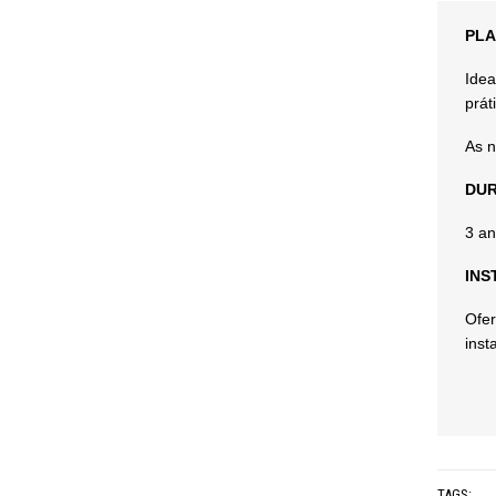
PLA
Idea
prát
As n
DUR
3 an
INS
Ofer
inst
TAGS: