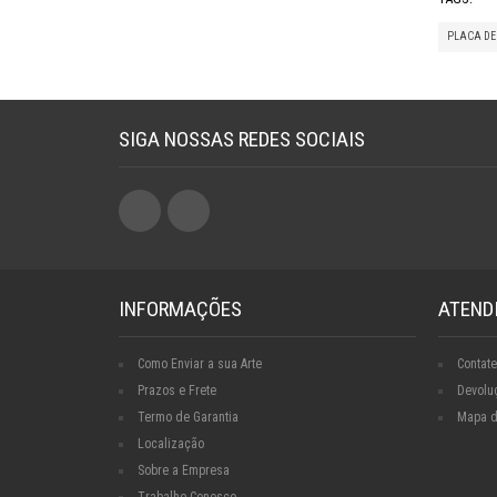
PLACA DE
SIGA NOSSAS REDES SOCIAIS
INFORMAÇÕES
ATEND
Como Enviar a sua Arte
Contate
Prazos e Frete
Devolu
Termo de Garantia
Mapa d
Localização
Sobre a Empresa