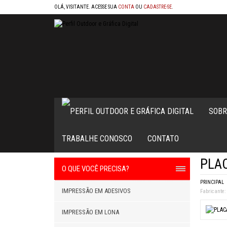
OLÁ, VISITANTE. ACESSE SUA
CONTA
OU
CADASTRE-SE
.
SOBR
TRABALHE CONOSCO
CONTATO
PLAC
O QUE VOCÊ PRECISA?
PRINCIPAL
IMPRESSÃO EM ADESIVOS
Fabricante:
IMPRESSÃO EM LONA