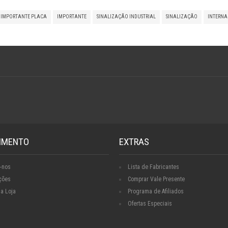
 IMPORTANTE PLACA
IMPORTANTE
SINALIZAÇÃO INDUSTRIAL
SINALIZAÇÃO
INTERNA
IMENTO
EXTRAS
-nos
Lista de Fabricantes
ções
Comprar Vale Presente
a Loja
Programa de Afiliados
Ofertas Especiais