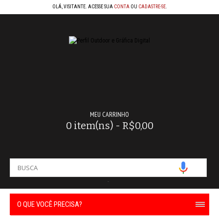
OLÁ, VISITANTE. ACESSE SUA
CONTA
OU
CADASTRE-SE
.
MEU CARRINHO
0 item(ns) - R$0,00
-
O QUE VOCÊ PRECISA?