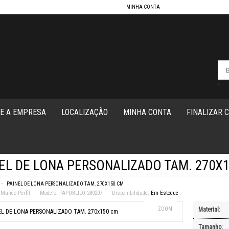
MINHA CONTA
-
E A EMPRESA
LOCALIZAÇÃO
MINHA CONTA
FINALIZAR 
EL DE LONA PERSONALIZADO TAM. 270X
PAINEL DE LONA PERSONALIZADO TAM. 270X150 CM
Mundo Perfil
Modelo:
PAPUBLILO-280207
Disponibilidade:
Em Estoque
ZOOM
Material:
Tamanho: