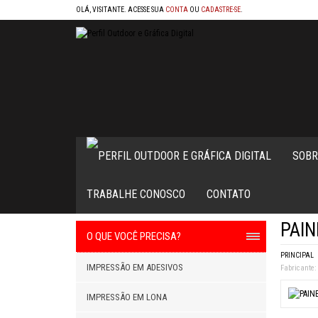
OLÁ, VISITANTE. ACESSE SUA
CONTA
OU
CADASTRE-SE
.
SOBR
TRABALHE CONOSCO
CONTATO
PAIN
O QUE VOCÊ PRECISA?
PRINCIPAL
IMPRESSÃO EM ADESIVOS
Fabricante:
IMPRESSÃO EM LONA