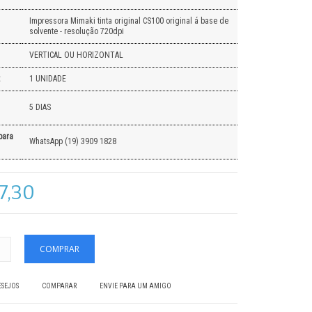
Impressora Mimaki tinta original CS100 original á base de
solvente - resolução 720dpi
VERTICAL OU HORIZONTAL
:
1 UNIDADE
5 DIAS
para
WhatsApp (19) 3909 1828
7,30
ESEJOS
COMPARAR
ENVIE PARA UM AMIGO