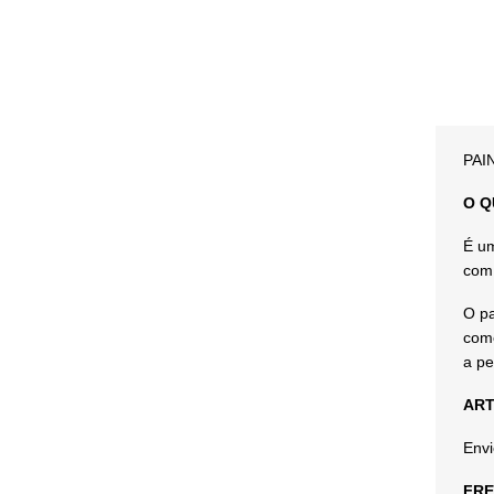
PAI
O Q
É um
com 
O pa
come
a pe
ART
Envi
FRE