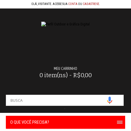
OLÁ, VISITANTE. ACESSE SUA
CONTA
OU
CADASTRE-SE
.
MEU CARRINHO
0 item(ns) - R$0,00
-
O QUE VOCÊ PRECISA?