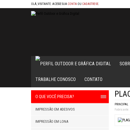
OLÁ, VISITANTE. ACESSE SUA
CONTA
OU
CADASTRE-SE
.
SOBR
TRABALHE CONOSCO
CONTATO
PLAC
O QUE VOCÊ PRECISA?
PRINCIPAL
IMPRESSÃO EM ADESIVOS
Fabricante:
IMPRESSÃO EM LONA