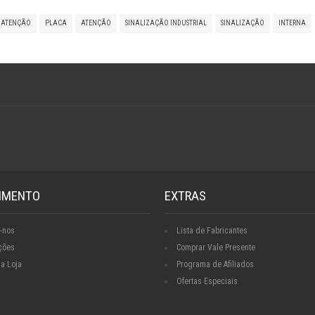
 ATENÇÃO
PLACA
ATENÇÃO
SINALIZAÇÃO INDUSTRIAL
SINALIZAÇÃO
INTERNA
IMENTO
EXTRAS
-nos
Lista de Fabricantes
ções
Comprar Vale Presente
a Loja
Programa de Afiliados
Ofertas Especiais