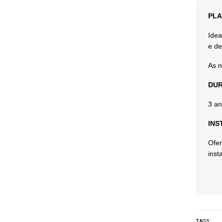
PLA
Idea
e de
As n
DUR
3 an
INS
Ofer
inst
TAGS: