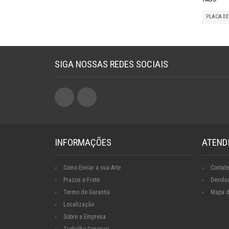
PLACA DE
SIGA NOSSAS REDES SOCIAIS
INFORMAÇÕES
ATEND
Como Enviar a sua Arte
Contate
Prazos e Frete
Devolu
Termo de Garantia
Mapa d
Localização
Sobre a Empresa