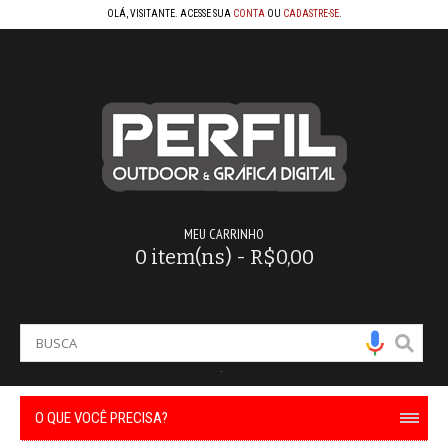
OLÁ, VISITANTE. ACESSE SUA
CONTA
OU
CADASTRE-SE
.
MEU CARRINHO
0 item(ns) - R$0,00
-
O QUE VOCÊ PRECISA?