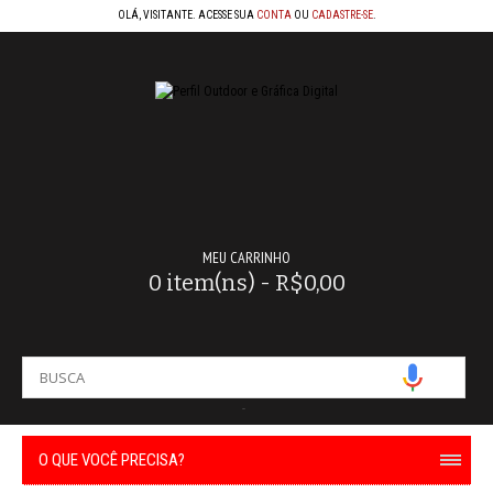
OLÁ, VISITANTE. ACESSE SUA
CONTA
OU
CADASTRE-SE
.
MEU CARRINHO
0 item(ns) - R$0,00
-
O QUE VOCÊ PRECISA?