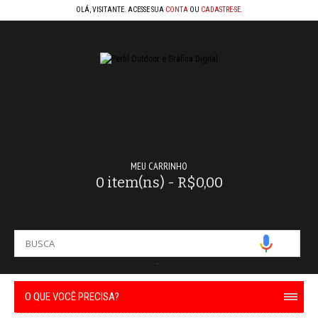
OLÁ, VISITANTE. ACESSE SUA
CONTA
OU
CADASTRE-SE
.
MEU CARRINHO
0 item(ns) - R$0,00
-
O QUE VOCÊ PRECISA?