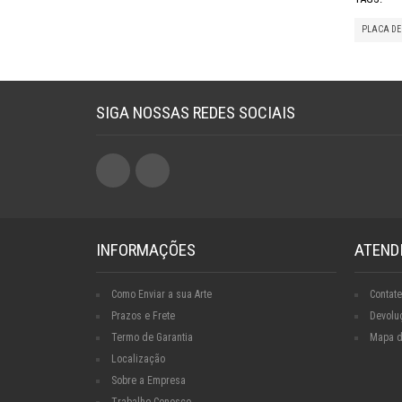
PLACA DE
SIGA NOSSAS REDES SOCIAIS
INFORMAÇÕES
ATEND
Como Enviar a sua Arte
Contate
Prazos e Frete
Devolu
Termo de Garantia
Mapa d
Localização
Sobre a Empresa