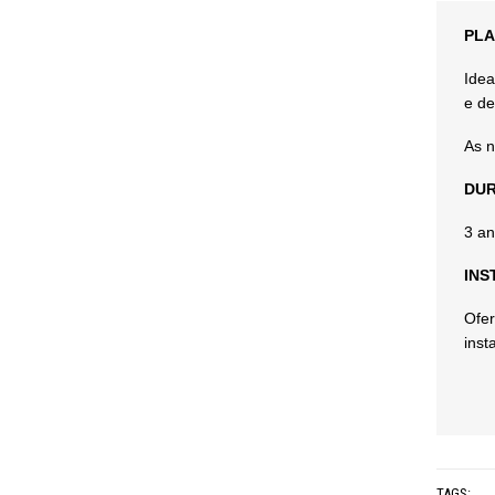
PLA
Idea
e de
As n
DUR
3 an
INS
Ofer
inst
TAGS: