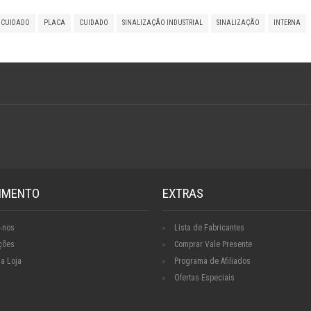
 CUIDADO
PLACA
CUIDADO
SINALIZAÇÃO INDUSTRIAL
SINALIZAÇÃO
INTERNA
IMENTO
EXTRAS
-nos
Lista de Fabricantes
ções
Comprar Vale Presente
a Loja
Programa de Afiliados
Ofertas Especiais