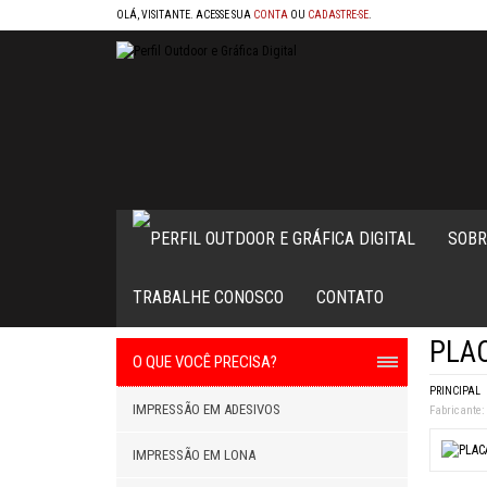
OLÁ, VISITANTE. ACESSE SUA
CONTA
OU
CADASTRE-SE
.
SOBR
TRABALHE CONOSCO
CONTATO
PLAC
O QUE VOCÊ PRECISA?
PRINCIPAL
IMPRESSÃO EM ADESIVOS
Fabricante:
IMPRESSÃO EM LONA