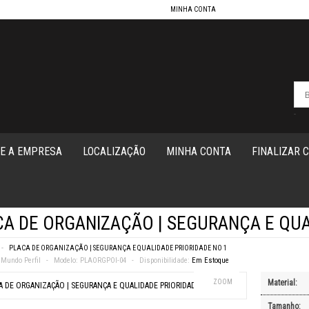
MINHA CONTA
-
E A EMPRESA
LOCALIZAÇÃO
MINHA CONTA
FINALIZAR 
A DE ORGANIZAÇÃO | SEGURANÇA E QUA
PLACA DE ORGANIZAÇÃO | SEGURANÇA E QUALIDADE PRIORIDADE NO 1
Mundo Perfil
Modelo:
PLAORGPOI-04
Disponibilidade:
Em Estoque
ZOOM
Material:
Tamanho: