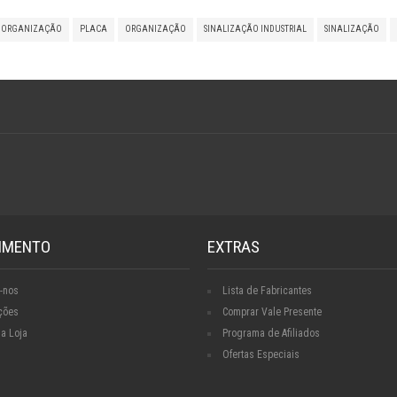
E ORGANIZAÇÃO
PLACA
ORGANIZAÇÃO
SINALIZAÇÃO INDUSTRIAL
SINALIZAÇÃO
IMENTO
EXTRAS
-nos
Lista de Fabricantes
ções
Comprar Vale Presente
a Loja
Programa de Afiliados
Ofertas Especiais