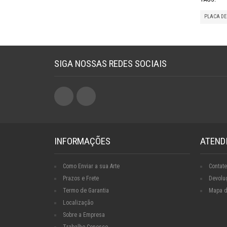
PLACA D
SIGA NOSSAS REDES SOCIAIS
INFORMAÇÕES
ATEND
Como Enviar a sua Arte
Contate
Prazos e Frete
Devolu
Termo de Garantia
Mapa d
Localização
Sobre a Empresa