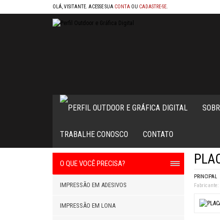
OLÁ, VISITANTE. ACESSE SUA
CONTA
OU
CADASTRE-SE
.
SOBR
TRABALHE CONOSCO
CONTATO
PLAC
O QUE VOCÊ PRECISA?
PRINCIPAL
IMPRESSÃO EM ADESIVOS
Fabricante:
IMPRESSÃO EM LONA