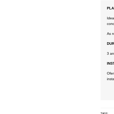
PLA
Idea
cond
As n
DUR
3 an
INS
Ofer
inst
TAGS: