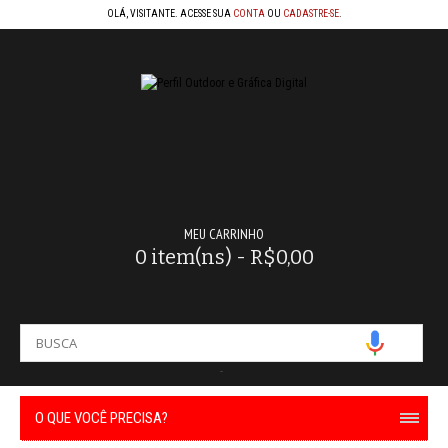
OLÁ, VISITANTE. ACESSE SUA
CONTA
OU
CADASTRE-SE
.
MEU CARRINHO
0 item(ns) - R$0,00
-
O QUE VOCÊ PRECISA?