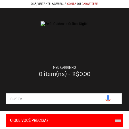
OLÁ, VISITANTE. ACESSE SUA
CONTA
OU
CADASTRE-SE
.
MEU CARRINHO
0 item(ns) - R$0,00
-
O QUE VOCÊ PRECISA?