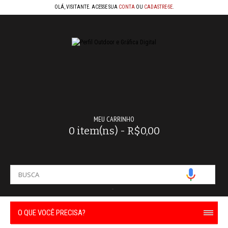
OLÁ, VISITANTE. ACESSE SUA
CONTA
OU
CADASTRE-SE
.
MEU CARRINHO
0 item(ns) - R$0,00
-
O QUE VOCÊ PRECISA?