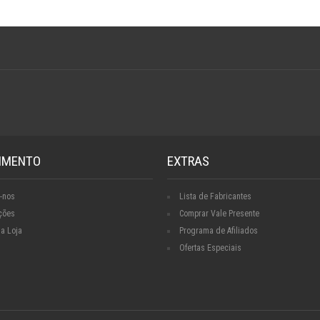
IMENTO
EXTRAS
-nos
Lista de Fabricantes
ções
Comprar Vale Presente
a Loja
Programa de Afiliados
Ofertas Especiais