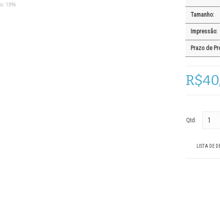
o:
1096
Tamanho:
Impressão:
Prazo de Pr
R$40
Qtd:
LISTA DE D