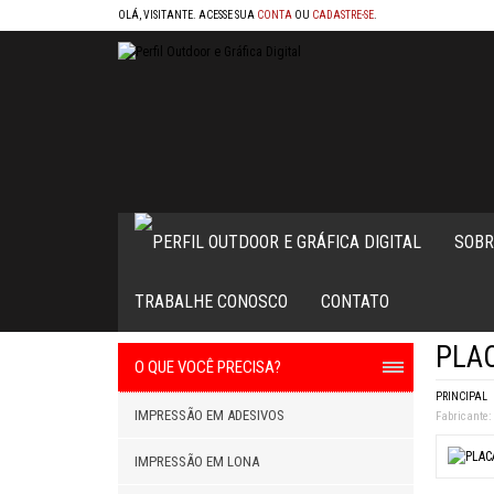
OLÁ, VISITANTE. ACESSE SUA
CONTA
OU
CADASTRE-SE
.
SOBR
TRABALHE CONOSCO
CONTATO
PLAC
O QUE VOCÊ PRECISA?
PRINCIPAL
IMPRESSÃO EM ADESIVOS
Fabricante:
IMPRESSÃO EM LONA