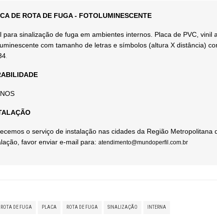
CA DE ROTA DE FUGA - FOTOLUMINESCENTE
l para sinalização de fuga em ambientes internos. Placa de PVC, vinil 
luminescente com tamanho de letras e símbolos (altura X distância) c
34
.
ABILIDADE
ANOS
TALAÇÃO
ecemos o serviço de instalação nas cidades da Região Metropolitana 
alação, favor enviar e-mail para:
atendimento@mundoperfil.com.br
 ROTA DE FUGA
PLACA
ROTA DE FUGA
SINALIZAÇÃO
INTERNA