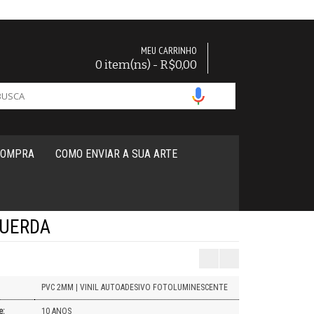
MEU CARRINHO
0 item(ns) - R$0,00
COMPRA
COMO ENVIAR A SUA ARTE
QUERDA
PVC 2MM | VINIL AUTOADESIVO FOTOLUMINESCENTE
e:
10 ANOS