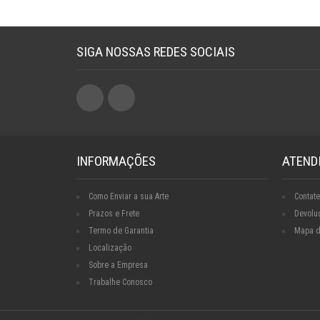
SIGA NOSSAS REDES SOCIAIS
INFORMAÇÕES
ATEND
Como Enviar a sua Arte
Contate
Prazos e Frete
Devolu
Termo de Garantia
Mapa d
Localização
Sobre a Empresa
Trabalhe Conosco