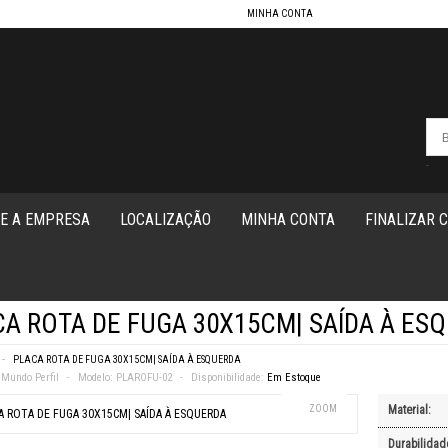
MINHA CONTA
-
E A EMPRESA
LOCALIZAÇÃO
MINHA CONTA
FINALIZAR 
A ROTA DE FUGA 30X15CM| SAÍDA À ES
PLACA ROTA DE FUGA 30X15CM| SAÍDA À ESQUERDA
Mundo Perfil
Modelo:
PLAROFU-02
Disponibilidade:
Em Estoque
ZOOM
Material:
Durabilidad