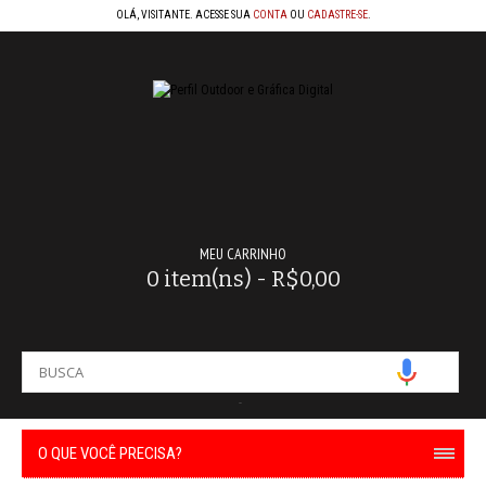
OLÁ, VISITANTE. ACESSE SUA
CONTA
OU
CADASTRE-SE
.
MEU CARRINHO
0 item(ns) - R$0,00
-
O QUE VOCÊ PRECISA?