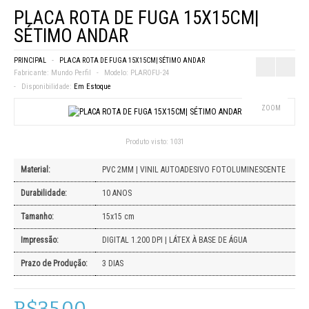
PLACA ROTA DE FUGA 15X15CM|
SÉTIMO ANDAR
PRINCIPAL
PLACA ROTA DE FUGA 15X15CM| SÉTIMO ANDAR
Fabricante:
Mundo Perfil
Modelo:
PLAROFU-24
Disponibilidade:
Em Estoque
ZOOM
Produto visto:
1031
Material:
PVC 2MM | VINIL AUTOADESIVO FOTOLUMINESCENTE
Durabilidade:
10 ANOS
Tamanho:
15x15 cm
Impressão:
DIGITAL 1.200 DPI | LÁTEX À BASE DE ÁGUA
Prazo de Produção:
3 DIAS
R$35,00