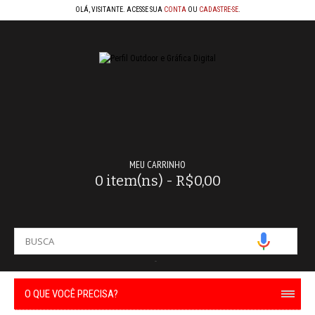
OLÁ, VISITANTE. ACESSE SUA
CONTA
OU
CADASTRE-SE
.
MEU CARRINHO
0 item(ns) - R$0,00
-
O QUE VOCÊ PRECISA?