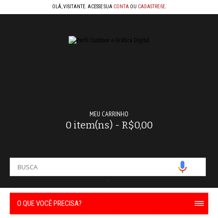
OLÁ, VISITANTE. ACESSE SUA
CONTA
OU
CADASTRE-SE
.
MEU CARRINHO
0 item(ns) - R$0,00
-
O QUE VOCÊ PRECISA?