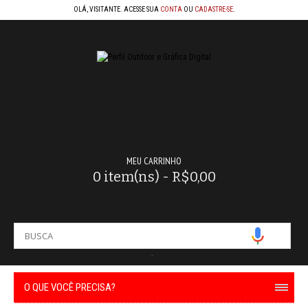
OLÁ, VISITANTE. ACESSE SUA
CONTA
OU
CADASTRE-SE
.
MEU CARRINHO
0 item(ns) - R$0,00
-
O QUE VOCÊ PRECISA?