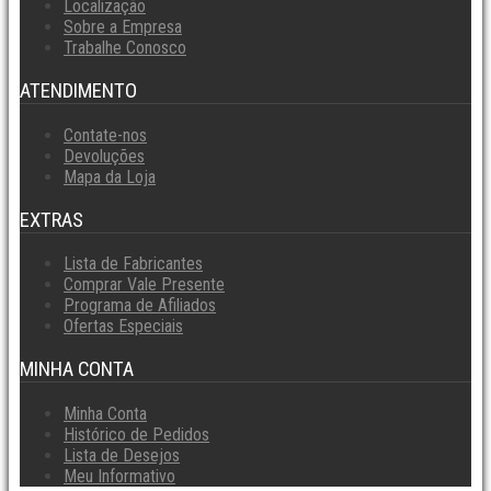
Localização
Sobre a Empresa
Trabalhe Conosco
ATENDIMENTO
Contate-nos
Devoluções
Mapa da Loja
EXTRAS
Lista de Fabricantes
Comprar Vale Presente
Programa de Afiliados
Ofertas Especiais
MINHA CONTA
Minha Conta
Histórico de Pedidos
Lista de Desejos
Meu Informativo