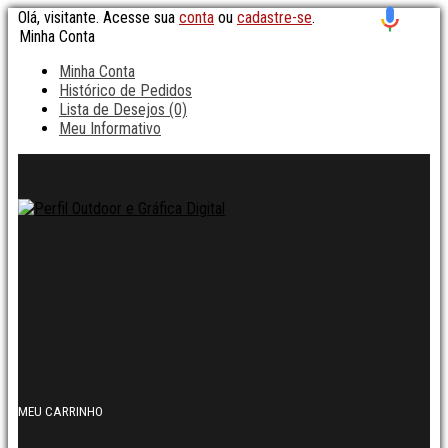
Olá, visitante. Acesse sua
conta
ou
cadastre-se
.
Minha Conta
Minha Conta
Histórico de Pedidos
Lista de Desejos (0)
Meu Informativo
MEU CARRINHO