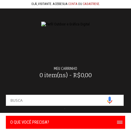
OLÁ, VISITANTE. ACESSE SUA
CONTA
OU
CADASTRE-SE
.
MEU CARRINHO
0 item(ns) - R$0,00
-
O QUE VOCÊ PRECISA?