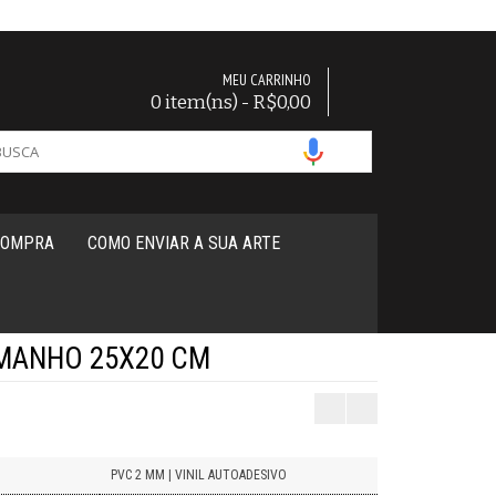
MEU CARRINHO
0 item(ns) - R$0,00
COMPRA
COMO ENVIAR A SUA ARTE
AMANHO 25X20 CM
PVC 2 MM | VINIL AUTOADESIVO