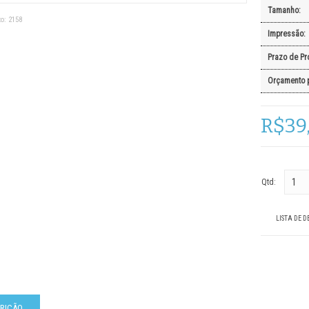
 PERSONALIZADAS
ÁREA RESTRITA
Tamanho:
o:
2158
Impressão:
S PERSONALIZADOS
ATENÇÃO
Prazo de Pr
DE EXTINTOR E ROTA DE FUGA
AVISO
Orçamento 
DE OBRAS
CUIDADO
R$39
Y PERSONALIZADO
EPI'S
ZAÇÃO INDUSTRIAL
IMPORTANTE
Qtd:
MEIO AMBIENTE
ORGANIZAÇÃO
LISTA DE D
PENSE
PERIGO
PERSONALIZADA
RIÇÃO