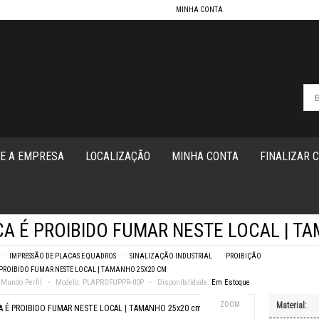
MINHA CONTA
-
E A EMPRESA
LOCALIZAÇÃO
MINHA CONTA
FINALIZAR 
A É PROIBIDO FUMAR NESTE LOCAL | T
IMPRESSÃO DE PLACAS E QUADROS
SINALIZAÇÃO INDUSTRIAL
PROIBIÇÃO
VOLTAR
PROIBIDO FUMAR NESTE LOCAL | TAMANHO 25X20 CM
Mundo Perfil
Modelo:
PLAPROFUPPR-00P
Disponibilidade:
Em Estoque
ICADOR PERSONALIZADDO
ÁREA CONFINADA
ZOOM
Material: