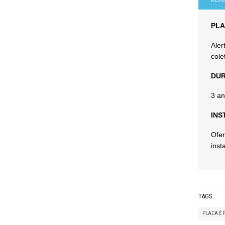
PLA
Aler
cole
DUR
3 an
INS
Ofer
inst
TAGS:
PLACA É 