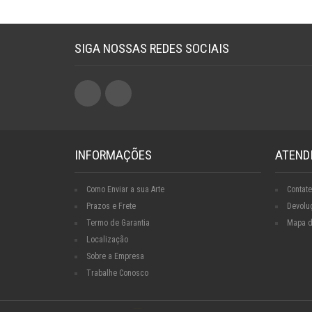
SIGA NOSSAS REDES SOCIAIS
INFORMAÇÕES
ATEND
Como Enviar a sua Arte
Contate
Prazos e Frete
Devolu
Termo de Garantia
Mapa d
Localização
Sobre a Empresa
Trabalhe Conosco