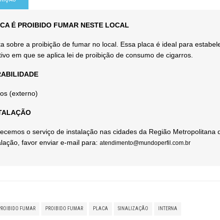
PROIBIÇÃO
CA É PROIBIDO FUMAR NESTE LOCAL
COLETA SELETIVA
ta sobre a proibição de fumar no local. Essa placa é ideal para estab
tivo em que se aplica lei de proibição de consumo de cigarros.
SEGURANÇA
ABILIDADE
CARTÃO TRAVAMENTO
os (externo)
TALAÇÃO
ecemos o serviço de instalação nas cidades da Região Metropolitana 
alação, favor enviar e-mail para:
atendimento@mundoperfil.com.br
PROIBIDO FUMAR
PROIBIDO FUMAR
PLACA
SINALIZAÇÃO
INTERNA