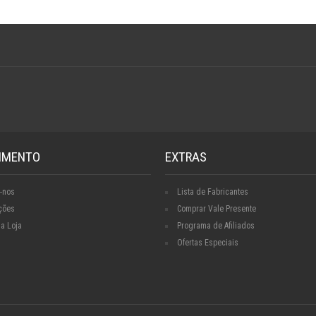
IMENTO
EXTRAS
-nos
Lista de Fabricantes
ções
Comprar Vale Presente
a Loja
Programa de Afiliados
Ofertas Especiais