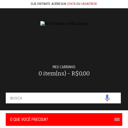
OLÁ, VISITANTE. ACESSE SUA
CONTA
OU
CADASTRE-SE
.
MEU CARRINHO
0 item(ns) - R$0,00
-
O QUE VOCÊ PRECISA?