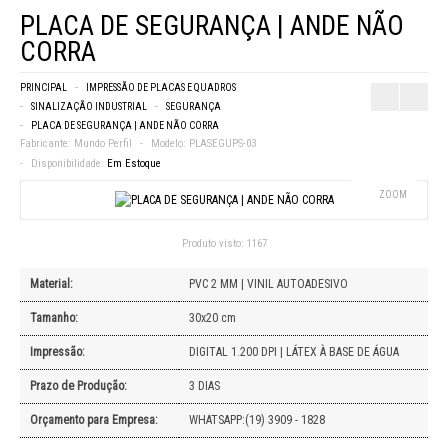
PLACA DE SEGURANÇA | ANDE NÃO
CORRA
PRINCIPAL
IMPRESSÃO DE PLACAS E QUADROS
SINALIZAÇÃO INDUSTRIAL
SEGURANÇA
PLACA DE SEGURANÇA | ANDE NÃO CORRA
Fabricante:
Mundo Perfil
Modelo:
PLASEGUPS-03
Disponibilidade:
Em Estoque
ZOOM
Produto visto:
1167
Material:
PVC 2 MM | VINIL AUTOADESIVO
Tamanho:
30x20 cm
Impressão:
DIGITAL 1.200 DPI | LÁTEX À BASE DE ÁGUA
Prazo de Produção:
3 DIAS
Orçamento para Empresa:
WHATSAPP:(19) 3909 - 1828