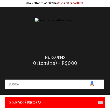
OLÁ, VISITANTE. ACESSE SUA
CONTA
OU
CADASTRE-SE
.
MEU CARRINHO
0 item(ns) - R$0,00
-
O QUE VOCÊ PRECISA?