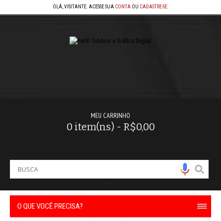
OLÁ, VISITANTE. ACESSE SUA
CONTA
OU
CADASTRE-SE
.
MEU CARRINHO
0 item(ns) - R$0,00
-
O QUE VOCÊ PRECISA?