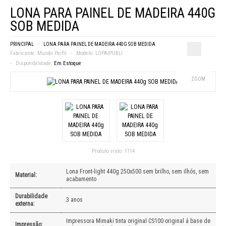
LONA PARA PAINEL DE MADEIRA 440G
SOB MEDIDA
PRINCIPAL
LONA PARA PAINEL DE MADEIRA 440G SOB MEDIDA
Fabricante:
Mundo Perfil
Modelo:
LOPAIPUBLI
Disponibilidade:
Em Estoque
ZOOM
Produto visto:
1114
Lona Front-light 440g 250x500 sem brilho, sem ilhós, sem
Material:
acabamento
Durabilidade
3 anos
externa:
Impressora Mimaki tinta original CS100 original á base de
Impressão: