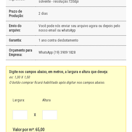
solvente - resolução 720dpi
Prazo de
2 dias
Produção:
Envio do
Você pode nós enviar seu arquivo agora ou depois pelo
arquivo:
nosso email ou whatsApp
Garantia:
1 ano contra desbotamento
Orçamento para
WhatsApp (19) 3909 1828
Empresa:
Digite nos campos abaixo, em metros, a largura e altura que deseja:
ex: 1,30 X 1,50
O botão comprar ficará habilitado após digitar nos campos abaixo.
Largura:
Altura
X
Valor por m²: 65,00