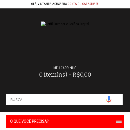
OLÁ, VISITANTE. ACESSE SUA
CONTA
OU
CADASTRE-SE
.
MEU CARRINHO
0 item(ns) - R$0,00
-
O QUE VOCÊ PRECISA?