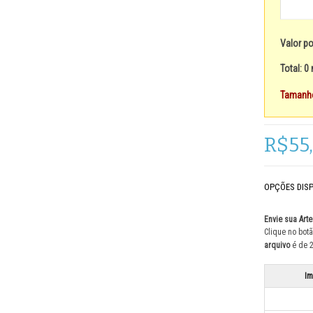
Valor po
Total: 0
Tamanho
R$55
OPÇÕES DISP
Envie sua Arte
Clique no bot
arquivo
é de 
I