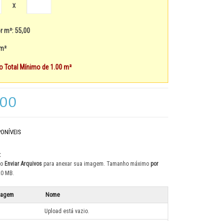
X
r m²: 55,00
 m²
 Total Mínimo de 1.00 m²
,00
ONÍVEIS
:
ão
Enviar Arquivos
para anexar sua imagem. Tamanho máximo
por
20 MB.
magem
Nome
Upload está vazio.