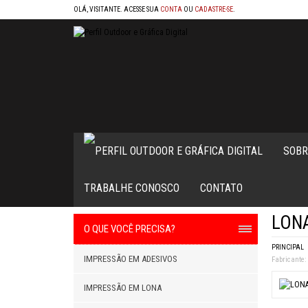
OLÁ, VISITANTE. ACESSE SUA
CONTA
OU
CADASTRE-SE
.
SOBR
TRABALHE CONOSCO
CONTATO
LONA
O QUE VOCÊ PRECISA?
PRINCIPAL
IMPRESSÃO EM ADESIVOS
Fabricante:
IMPRESSÃO EM LONA