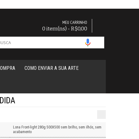
MEU CARRINHO
0 item(ns) - R$0,00
COMPRA
COMO ENVIAR A SUA ARTE
DIDA
Lona Front-light 280g 500X500 sem brilho, sem ilhós, sem
acabamento