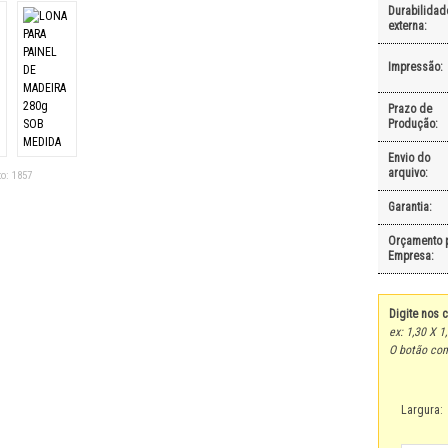
Durabilidad
externa:
Impressão:
Prazo de
Produção:
Envio do
arquivo:
o:
1857
Garantia:
Orçamento 
Empresa:
Digite nos 
ex: 1,30 X 1
O botão com
Largura: