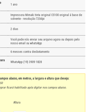
e
1 ano
Impressora Mimaki tinta original CS100 original á base de
solvente - resolução 720dpi
2 dias
Você pode nós enviar seu arquivo agora ou depois pelo
nosso email ou whatsApp
6 messes contra desbotamento
para
WhatsApp (19) 3909 1828
campos abaixo, em metros, a largura e altura que deseja:
,50
prar ficará habilitado após digitar nos campos abaixo.
Altura