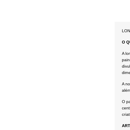
LON
O Q
A lo
pain
divu
dim
A no
além
O pa
cent
cria
ART