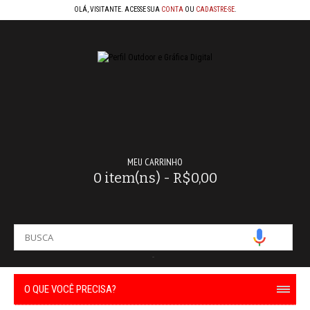
OLÁ, VISITANTE. ACESSE SUA
CONTA
OU
CADASTRE-SE
.
MEU CARRINHO
0 item(ns) - R$0,00
-
O QUE VOCÊ PRECISA?