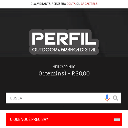
OLÁ, VISITANTE. ACESSE SUA
CONTA
OU
CADASTRE-SE
.
MEU CARRINHO
0 item(ns) - R$0,00
-
O QUE VOCÊ PRECISA?